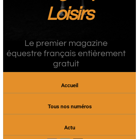
Loisirs
Le premier magazine
équestre français entièrement
gratuit
Accueil
Tous nos numéros
Actu