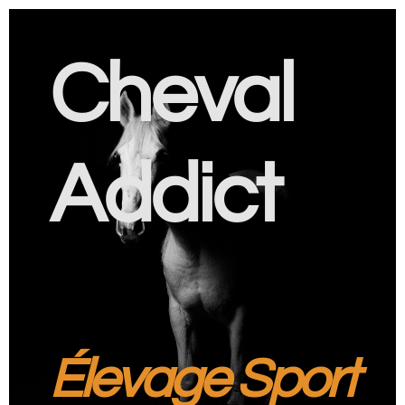
Cheval
Addict
Élevage Sport