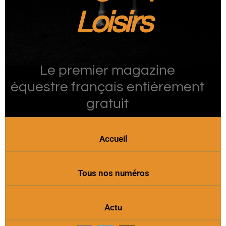
Loisirs
Le premier magazine
équestre français entièrement
gratuit
Accueil
Tous nos numéros
Actu