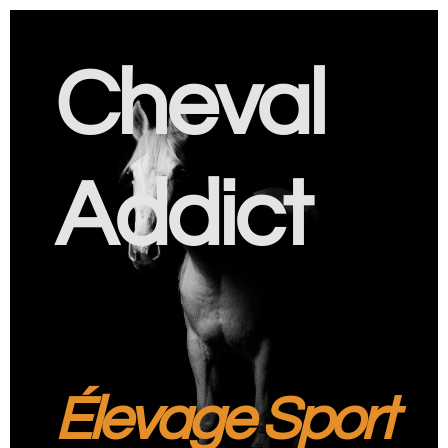
Cheval
Addict
Élevage Sport