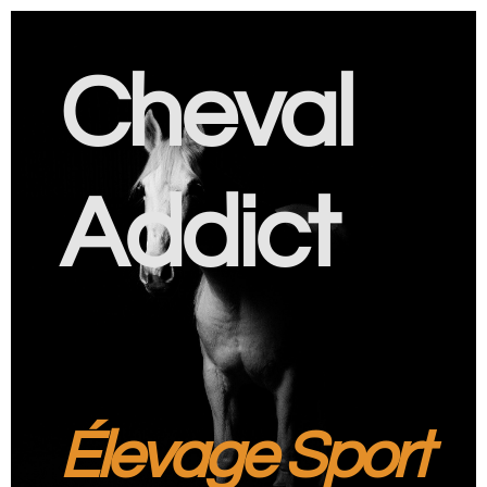
Cheval
Addict
Élevage Sport