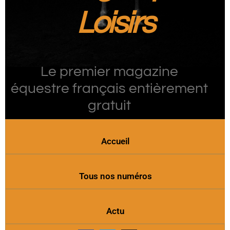
Loisirs
Le premier magazine
équestre français entièrement
gratuit
Accueil
Tous nos numéros
Actu