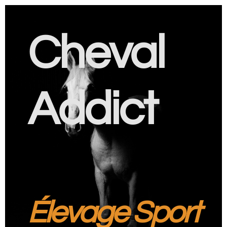
Cheval
Addict
Élevage Sport