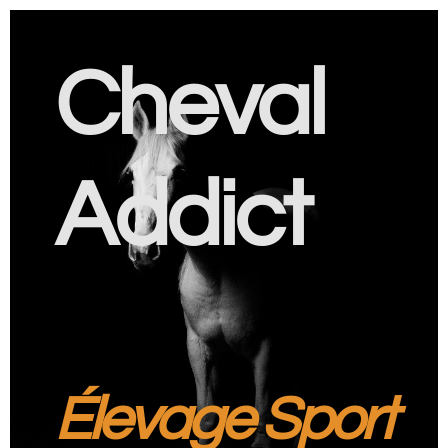
Cheval
Addict
Élevage Sport