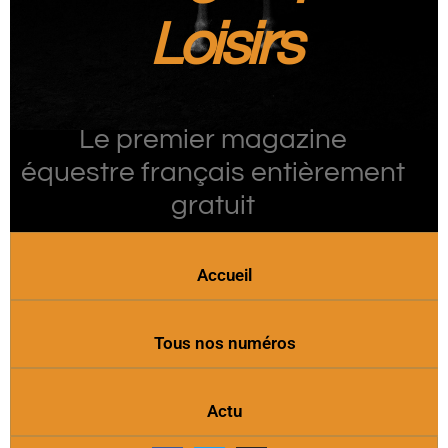
Loisirs
Le premier magazine
équestre français entièrement
gratuit
Accueil
Tous nos numéros
Actu