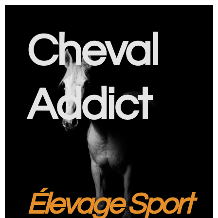
Cheval
Addict
Élevage Sport