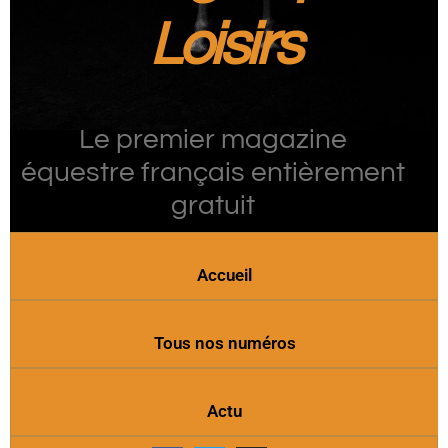
Loisirs
Le premier magazine
équestre français entièrement
gratuit
Accueil
Tous nos numéros
Actu