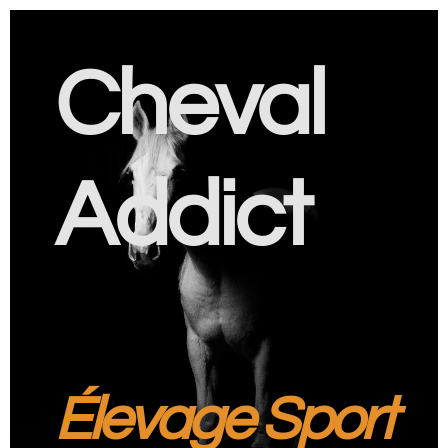
Cheval
Addict
Élevage Sport