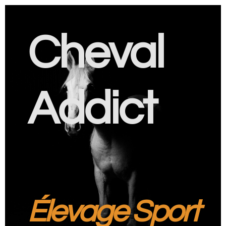
Cheval
Addict
Élevage Sport