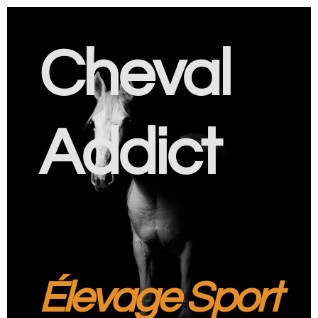
Cheval
Addict
Élevage Sport