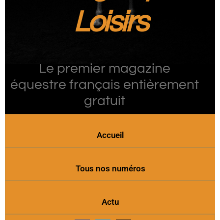
Loisirs
Le premier magazine
équestre français entièrement
gratuit
Accueil
Tous nos numéros
Actu