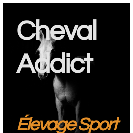
Cheval
Addict
Élevage Sport