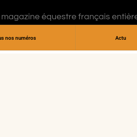
 magazine équestre français entièr
us nos numéros
Actu