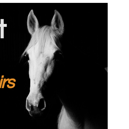
t
irs