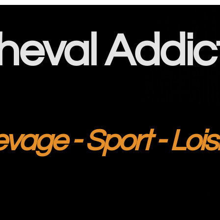
heval Addic
evage - Sport - Lois