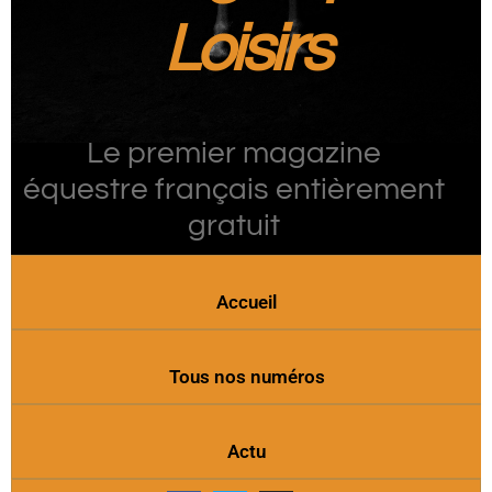
Loisirs
Le premier magazine
équestre français entièrement
gratuit
Accueil
Tous nos numéros
Actu