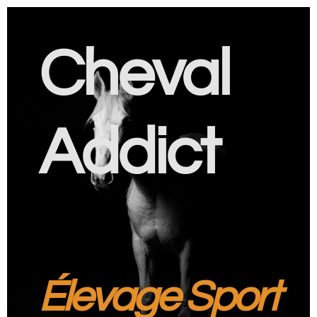
Cheval
Addict
Élevage Sport