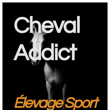
Cheval
Addict
Élevage Sport