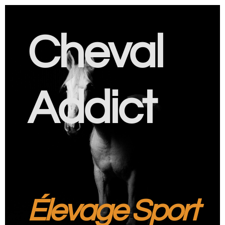
Cheval
Addict
Élevage Sport