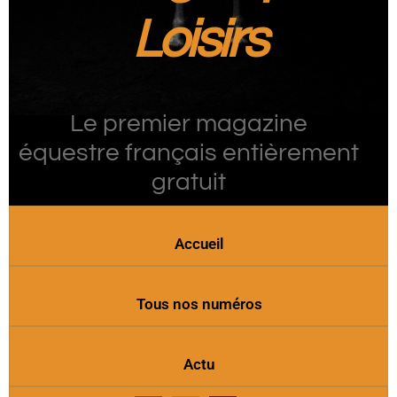
Loisirs
Le premier magazine
équestre français entièrement
gratuit
Accueil
Tous nos numéros
Actu