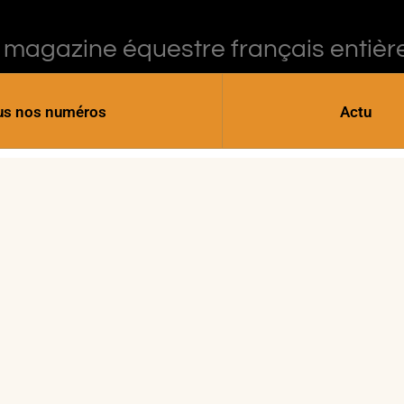
 magazine équestre français entièr
us nos numéros
Actu