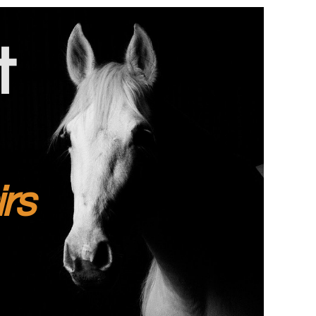
t
irs