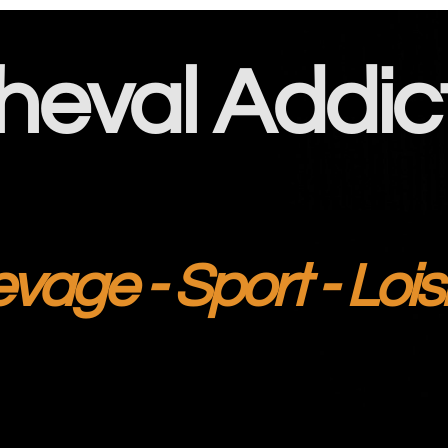
heval Addic
evage - Sport - Lois