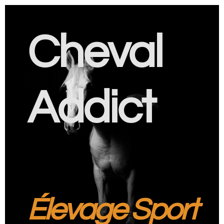
Cheval
Addict
Élevage Sport