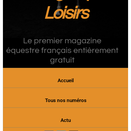
Loisirs
Le premier magazine
équestre français entièrement
gratuit
Accueil
Tous nos numéros
Actu