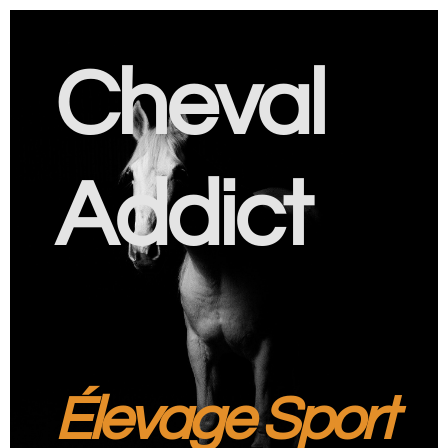
Cheval
Addict
Élevage Sport