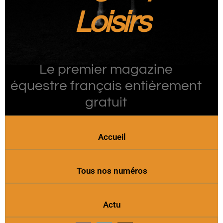
Loisirs
Le premier magazine
équestre français entièrement
gratuit
Accueil
Tous nos numéros
Actu