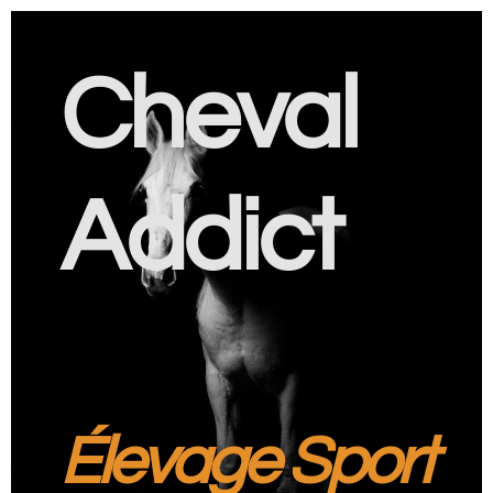
Cheval
Addict
Élevage Sport