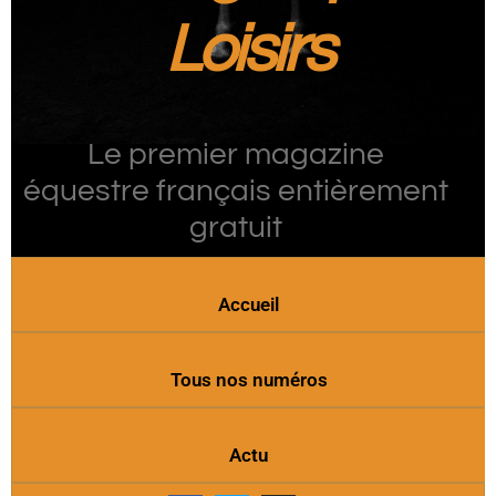
Loisirs
Le premier magazine
équestre français entièrement
gratuit
Accueil
Tous nos numéros
Actu