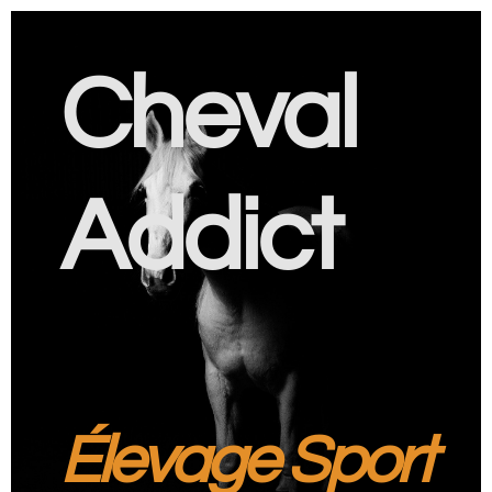
Cheval
Addict
Élevage Sport