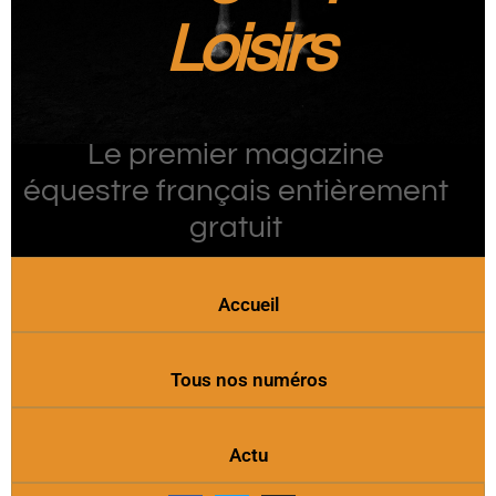
Loisirs
Le premier magazine
équestre français entièrement
gratuit
Accueil
Tous nos numéros
Actu