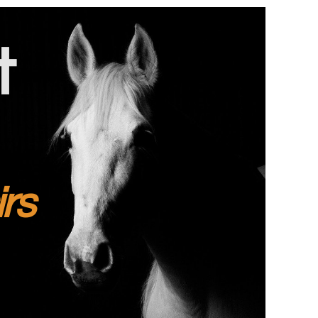
t
irs