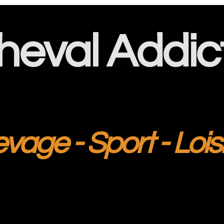
heval Addic
evage - Sport - Lois