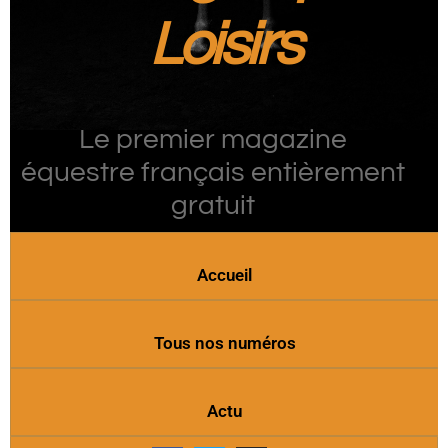
Loisirs
Le premier magazine
équestre français entièrement
gratuit
Accueil
Tous nos numéros
Actu