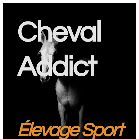
Cheval
Addict
Élevage Sport