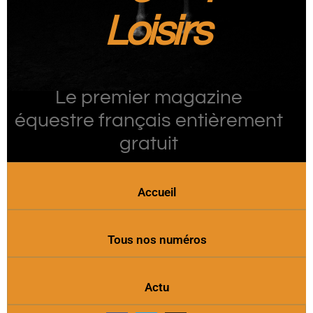
Loisirs
Le premier magazine
équestre français entièrement
gratuit
Accueil
Tous nos numéros
Actu