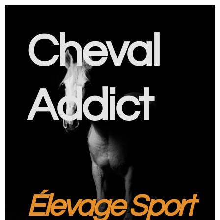
Cheval
Addict
Élevage Sport