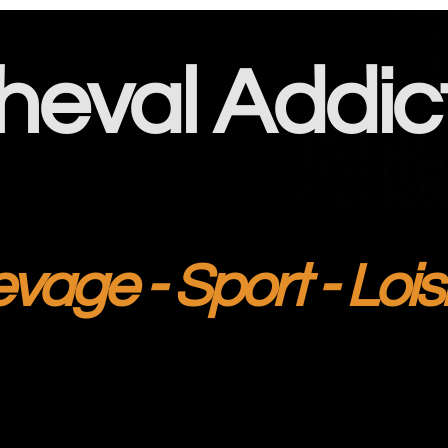
heval Addic
evage - Sport - Lois