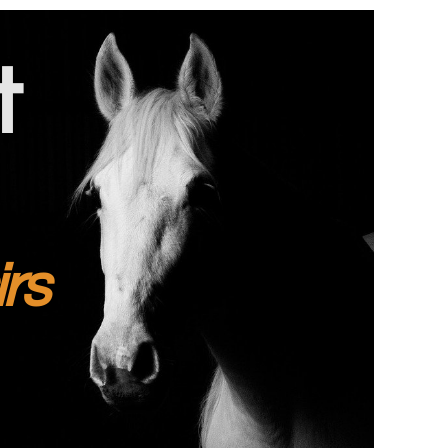
t
irs