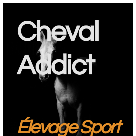
Cheval
Addict
Élevage Sport