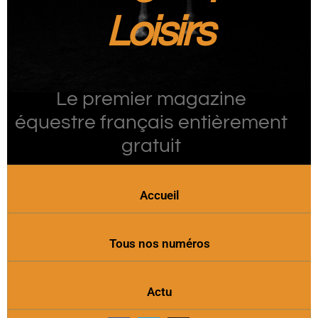
Loisirs
Le premier magazine
équestre français entièrement
gratuit
Accueil
Tous nos numéros
Actu