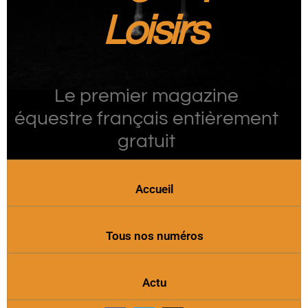
Loisirs
Le premier magazine
équestre français entièrement
gratuit
Accueil
Tous nos numéros
Actu