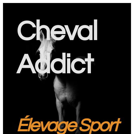
Cheval
Addict
Élevage Sport