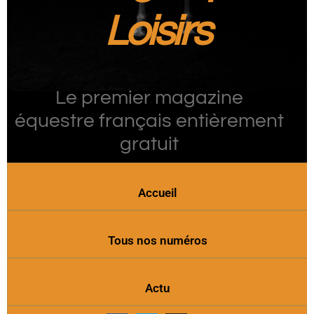
Loisirs
Le premier magazine
équestre français entièrement
gratuit
Accueil
Tous nos numéros
Actu