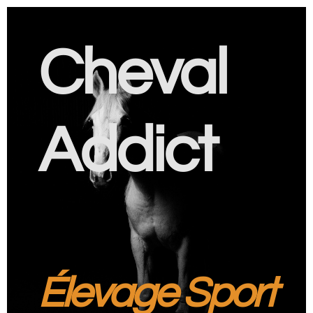
Cheval
Addict
Élevage Sport