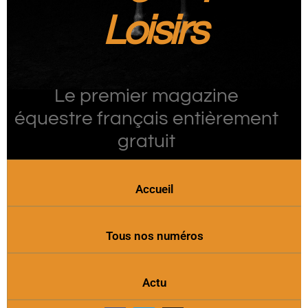
Loisirs
Le premier magazine
équestre français entièrement
gratuit
Accueil
Tous nos numéros
Actu