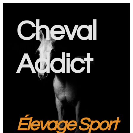
Cheval
Addict
Élevage Sport