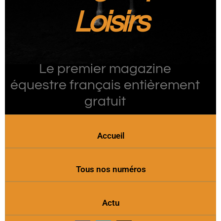
Loisirs
Le premier magazine
équestre français entièrement
gratuit
Accueil
Tous nos numéros
Actu