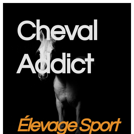
Cheval
Addict
Élevage Sport