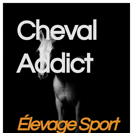
Cheval
Addict
Élevage Sport