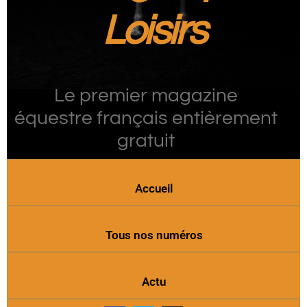
Loisirs
Le premier magazine
équestre français entièrement
gratuit
Accueil
Tous nos numéros
Actu