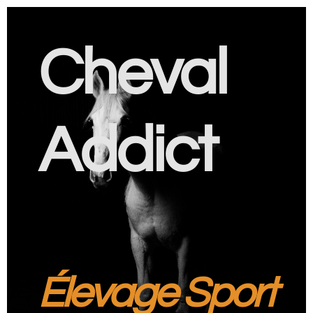
Cheval
Addict
Élevage Sport