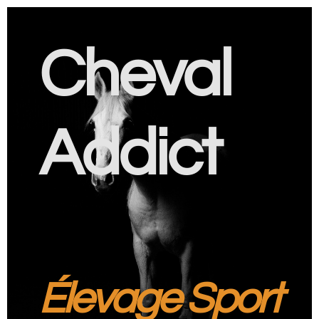
Cheval
Addict
Élevage Sport