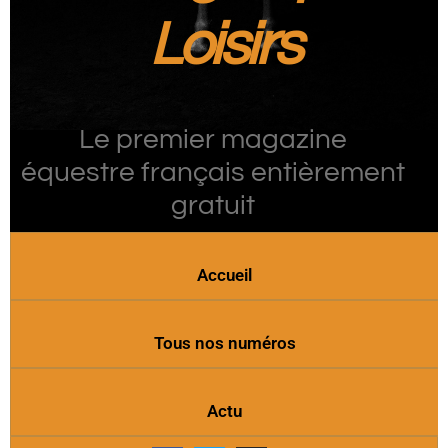
Loisirs
Le premier magazine
équestre français entièrement
gratuit
Accueil
Tous nos numéros
Actu