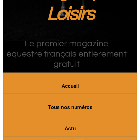
Loisirs
Le premier magazine
équestre français entièrement
gratuit
Accueil
Tous nos numéros
Actu