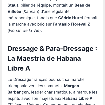
Staut
, pilier de l’équipe, montait un
Beau de
Villeée
(
Kannan
) d’une régularité
métronomique, tandis que
Cédric Hurel
fermait
la marche avec brio sur
Fantasio Floreval Z
(
Florian de la Vie
).
Dressage & Para-Dressage :
La Maestria de Habana
Libre A
Le Dressage français poursuit sa marche
triomphale vers les sommets.
Morgan
Barbançon
, leader charismatique, a marqué les
esprits avec son majestueux
Habana Libre A
(
Zizicop
x
United
). Ce hongre noir au charisme