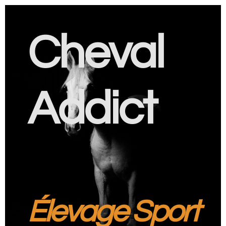
Cheval
Addict
Élevage Sport