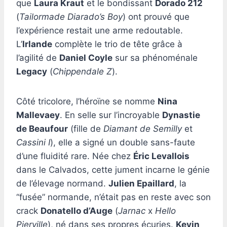
que
Laura Kraut
et le bondissant
Dorado 212
(
Tailormade Diarado’s Boy
) ont prouvé que
l’expérience restait une arme redoutable.
L’
Irlande
complète le trio de tête grâce à
l’agilité de
Daniel Coyle
sur sa phénoménale
Legacy
(
Chippendale Z
).
Côté tricolore, l’héroïne se nomme
Nina
Mallevaey
. En selle sur l’incroyable
Dynastie
de Beaufour
(fille de
Diamant de Semilly
et
Cassini I
), elle a signé un double sans-faute
d’une fluidité rare. Née chez
Éric Levallois
dans le Calvados, cette jument incarne le génie
de l’élevage normand.
Julien Epaillard
, la
“fusée” normande, n’était pas en reste avec son
crack
Donatello d’Auge
(
Jarnac
x
Hello
Pierville
), né dans ses propres écuries.
Kevin