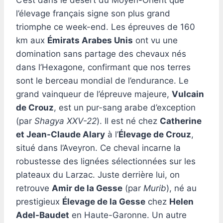
C’est dans le désert du Moyen-Orient que
l’élevage français signe son plus grand
triomphe ce week-end. Les épreuves de 160
km aux
Émirats Arabes Unis
ont vu une
domination sans partage des chevaux nés
dans l’Hexagone, confirmant que nos terres
sont le berceau mondial de l’endurance. Le
grand vainqueur de l’épreuve majeure,
Vulcain
de Crouz
, est un pur-sang arabe d’exception
(par
Shagya XXV-22
). Il est né chez
Catherine
et Jean-Claude Alary
à l’
Élevage de Crouz
,
situé dans l’Aveyron. Ce cheval incarne la
robustesse des lignées sélectionnées sur les
plateaux du Larzac. Juste derrière lui, on
retrouve
Amir de la Gesse
(par
Murib
), né au
prestigieux
Élevage de la Gesse
chez
Helen
Adel-Baudet
en Haute-Garonne. Un autre