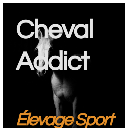
Cheval
Addict
Élevage Sport