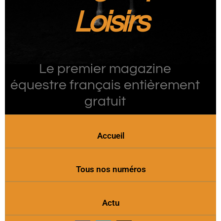
Loisirs
Le premier magazine
équestre français entièrement
gratuit
Accueil
Tous nos numéros
Actu