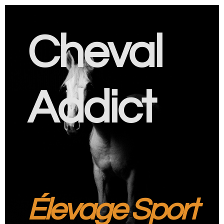
Cheval
Addict
Élevage Sport