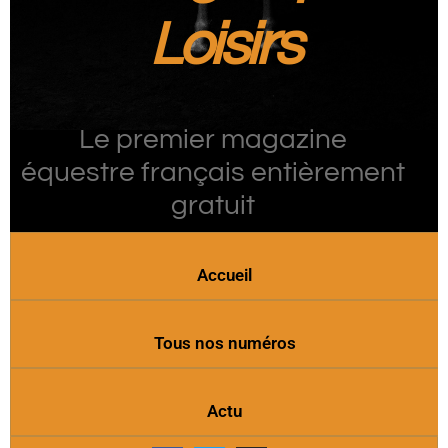
Loisirs
Le premier magazine
équestre français entièrement
gratuit
Accueil
Tous nos numéros
Actu