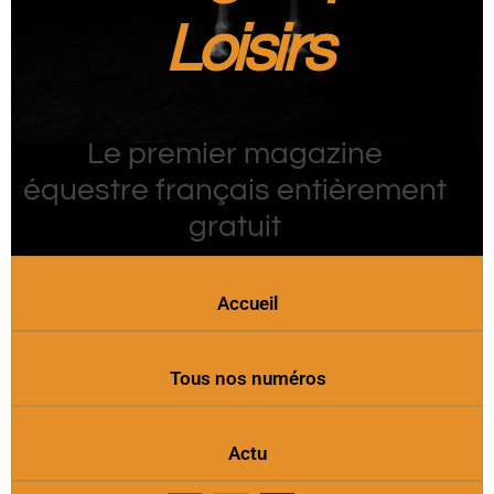
Loisirs
Le premier magazine
équestre français entièrement
gratuit
Accueil
Tous nos numéros
Actu