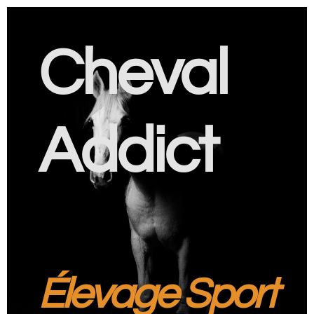
Cheval
Addict
Élevage Sport