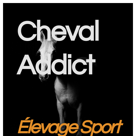
Cheval
Addict
Élevage Sport