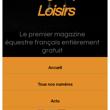
Loisirs
Le premier magazine
équestre français entièrement
gratuit
Accueil
Tous nos numéros
Actu