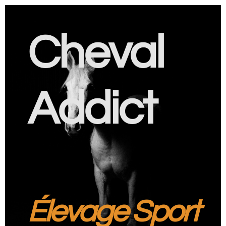
Cheval
Addict
Élevage Sport