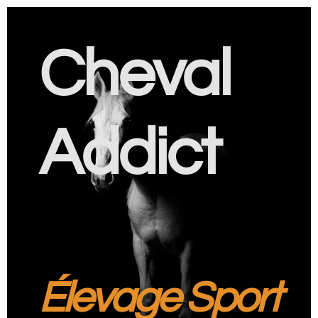
Cheval
Addict
Élevage Sport