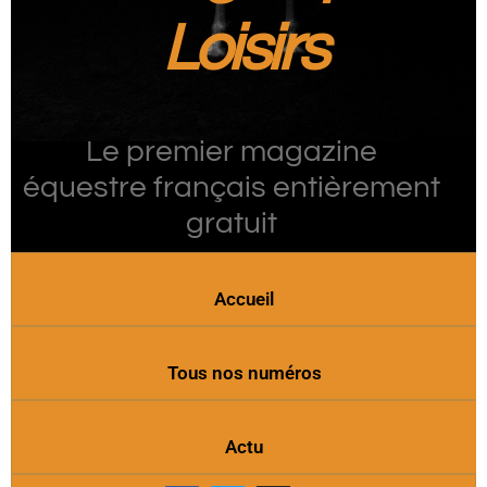
Loisirs
Le premier magazine
équestre français entièrement
gratuit
Accueil
Tous nos numéros
Actu