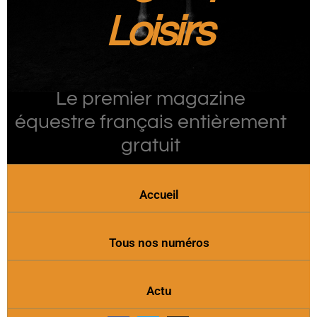
Loisirs
Le premier magazine
équestre français entièrement
gratuit
Accueil
Tous nos numéros
Actu