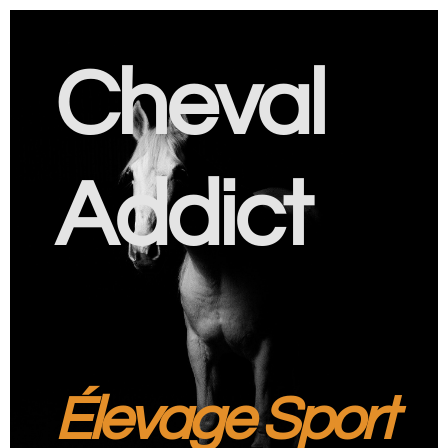
Cheval
Addict
Élevage Sport