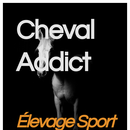
Cheval
Addict
Élevage Sport