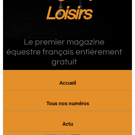
Loisirs
Le premier magazine
équestre français entièrement
gratuit
Accueil
Tous nos numéros
Actu