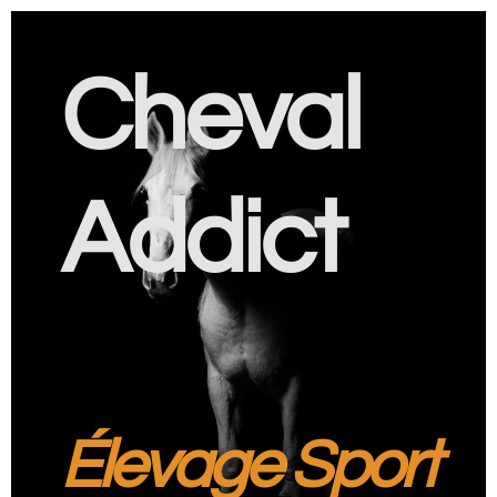
Cheval
Addict
Élevage Sport