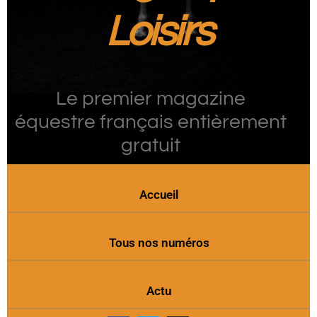
Loisirs
Le premier magazine
équestre français entièrement
gratuit
Accueil
Tous nos numéros
Actu