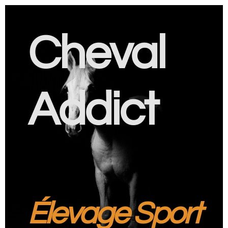
Cheval
Addict
Élevage Sport