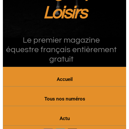
Loisirs
Le premier magazine
équestre français entièrement
gratuit
Accueil
Tous nos numéros
Actu