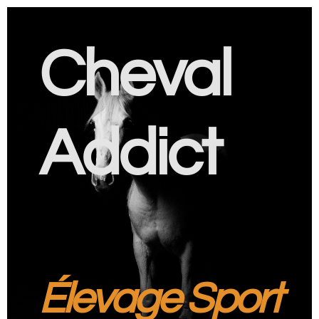
Cheval
Addict
Élevage Sport