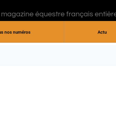
 magazine équestre français entièr
us nos numéros
Actu