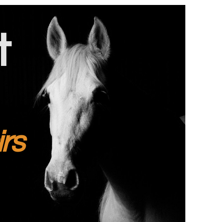
t
irs