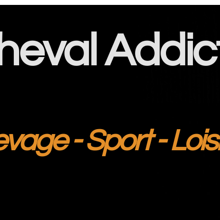
heval Addic
evage - Sport - Lois