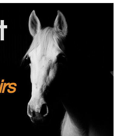
t
irs