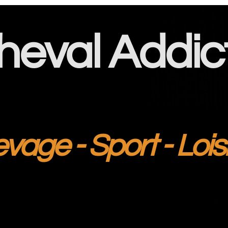
heval Addic
evage - Sport - Lois