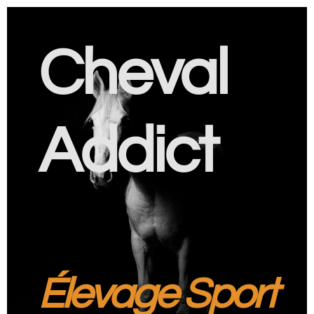
Cheval
Addict
Élevage Sport