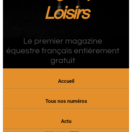
Loisirs
Le premier magazine
équestre français entièrement
gratuit
Accueil
Tous nos numéros
Actu