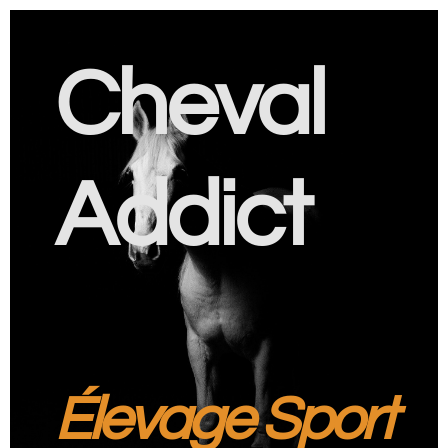
Cheval
Addict
Élevage Sport