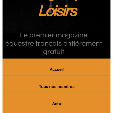
Loisirs
Le premier magazine
équestre français entièrement
gratuit
Accueil
Tous nos numéros
Actu