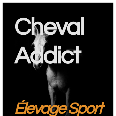
Cheval
Addict
Élevage Sport