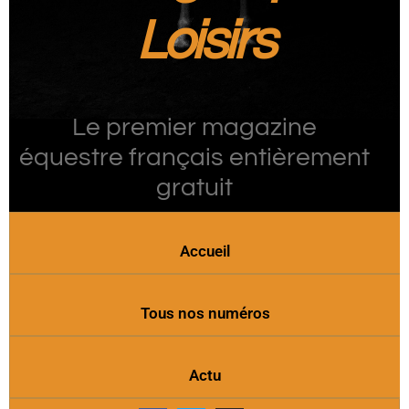
Loisirs
Le premier magazine
équestre français entièrement
gratuit
Accueil
Tous nos numéros
Actu