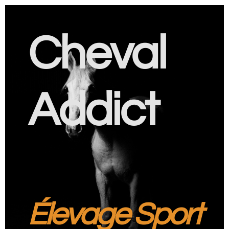
Cheval
Addict
Élevage Sport